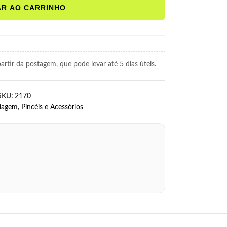
AR AO CARRINHO
rtir da postagem, que pode levar até 5 dias úteis.
SKU:
2170
iagem
,
Pincéis e Acessórios