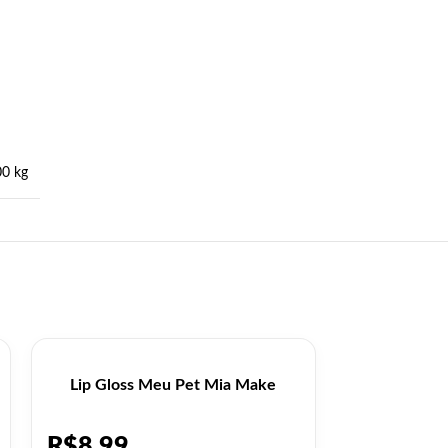
00 kg
Lip Gloss Meu Pet Mia Make
Lip Glow 
R$
8,99
R$
12,9