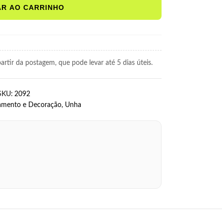
AR AO CARRINHO
rtir da postagem, que pode levar até 5 dias úteis.
SKU:
2092
amento e Decoração
,
Unha