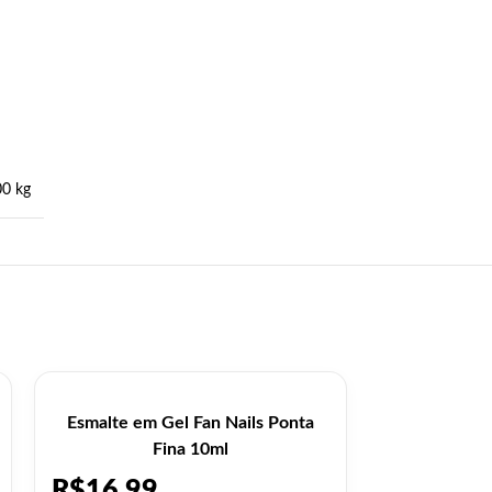
00 kg
Esmalte em Gel Fan Nails Ponta
Gel Le
Fina 10ml
R$
16,99
R$
14,9