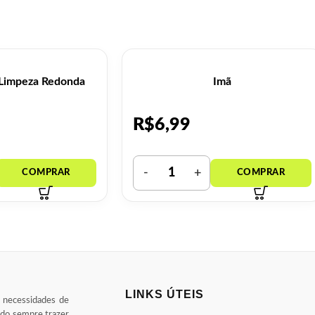
 Limpeza Redonda
Imã
R$
6,99
LINKS ÚTEIS
s necessidades de
ndo sempre trazer