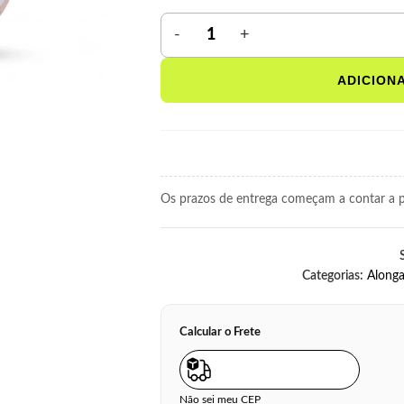
ADICION
Os prazos de entrega começam a contar a pa
Categorias:
Along
Calcular o Frete
Não sei meu CEP