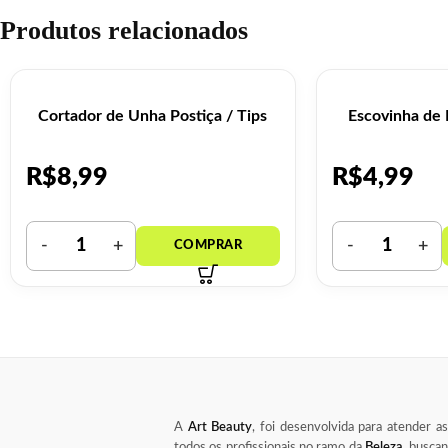
Produtos relacionados
Cortador de Unha Postiça / Tips
Escovinha de
R$
8,99
R$
4,99
A
Art Beauty
, foi desenvolvida para atender a
todos os profissionais no ramo da
Beleza
, busca