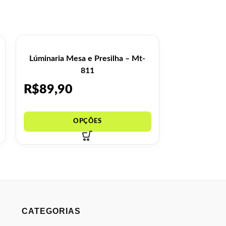
Lúminaria Mesa e Presilha – Mt-
Pincel Unh
811
Fib
R$
89,90
R$
2,99
CATEGORIAS