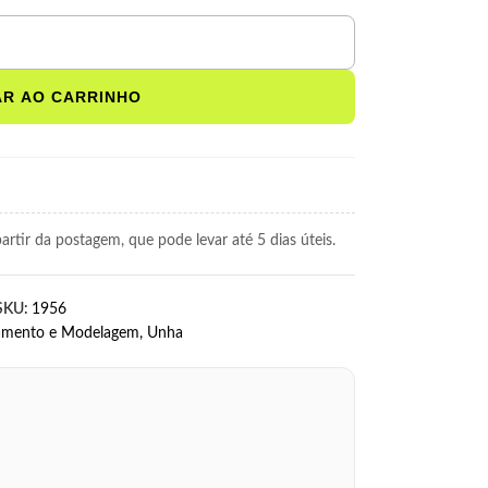
AR AO CARRINHO
rtir da postagem, que pode levar até 5 dias úteis.
SKU:
1956
amento e Modelagem
,
Unha