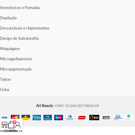
Anestésicos e Pomadas
Depilação
Descartáveis e Higienizantes
Design de Sobrancelha
Maquiagem
Microagulhamento
Micropigmentação
Tattoo
Unha
Art Beauty
. CNPJ: 52.040.307/0002-09
0
rodutos
Carrinho
Minha conta