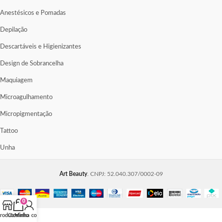
Anestésicos e Pomadas
Depilação
Descartáveis e Higienizantes
Design de Sobrancelha
Maquiagem
Microagulhamento
Micropigmentação
Tattoo
Unha
Art Beauty
. CNPJ: 52.040.307/0002-09
0
rodutos
Carrinho
Minha conta