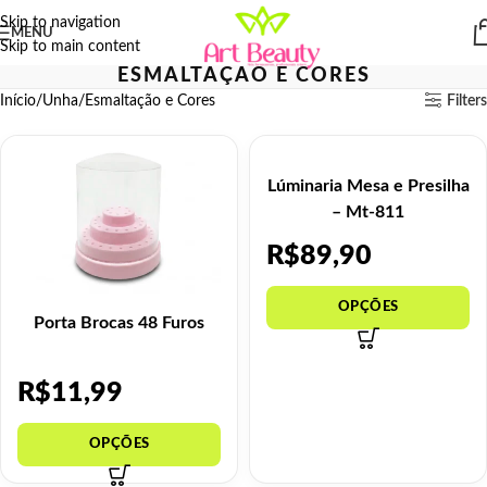
Skip to navigation
MENU
Skip to main content
ESMALTAÇÃO E CORES
Início
Unha
Esmaltação e Cores
Filters
Lúminaria Mesa e Presilha
– Mt-811
R$
89,90
Porta Brocas 48 Furos
R$
11,99