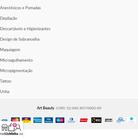
Anestésicos e Pomadas
Depilação
Descartáveis e Higienizantes
Design de Sobrancelha
Maquiagem
Microagulhamento
Micropigmentação
Tattoo
Unha
Art Beauty
. CNPJ: 52.040.307/0002-09
0
rodutos
Carrinho
Minha conta