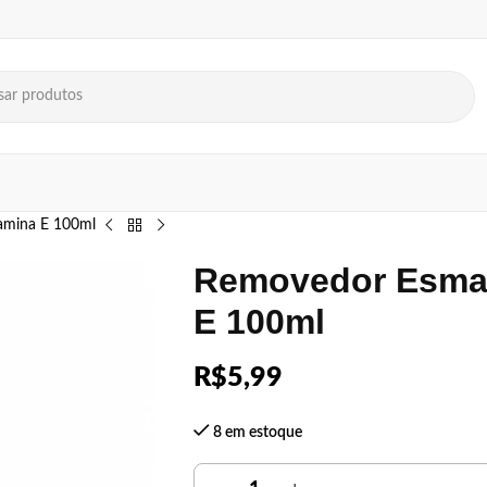
amina E 100ml
Removedor Esmal
E 100ml
R$
5,99
8 em estoque