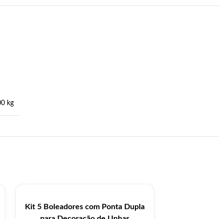
00 kg
Kit 5 Boleadores com Ponta Dupla
Kit Pincéi
para Decoração de Unhas