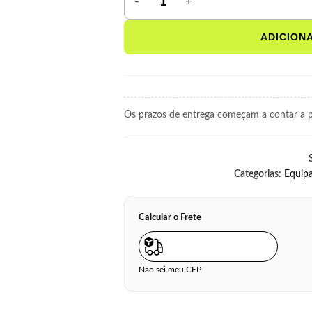
ADICION
Os prazos de entrega começam a contar a pa
Categorias:
Equip
Calcular o Frete
Não sei meu CEP