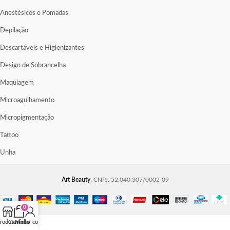
Anestésicos e Pomadas
Depilação
Descartáveis e Higienizantes
Design de Sobrancelha
Maquiagem
Microagulhamento
Micropigmentação
Tattoo
Unha
Art Beauty
. CNPJ: 52.040.307/0002-09
0
rodutos
Carrinho
Minha conta