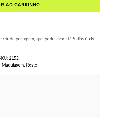
AR AO CARRINHO
rtir da postagem, que pode levar até 5 dias úteis.
SKU:
2152
:
Maquiagem
,
Rosto