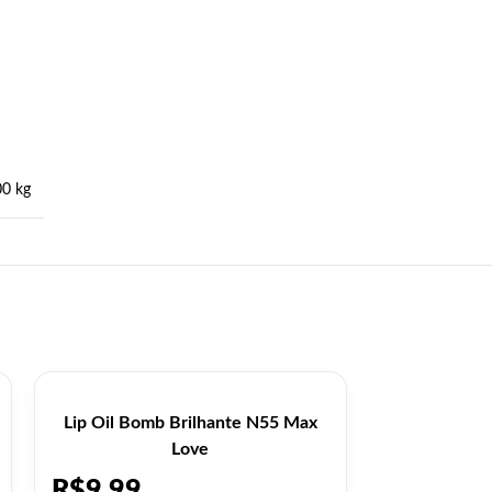
00 kg
Lip Oil Bomb Brilhante N55 Max
Lip Oil Nud
Love
R$
9,99
R$
9,99