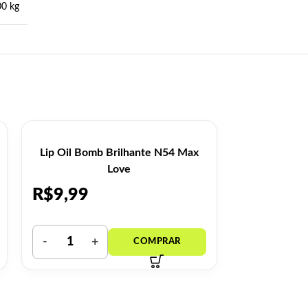
00 kg
Lip Oil Bomb Brilhante N54 Max
Lip Oil Nud
Love
R$
9,99
R$
9,99