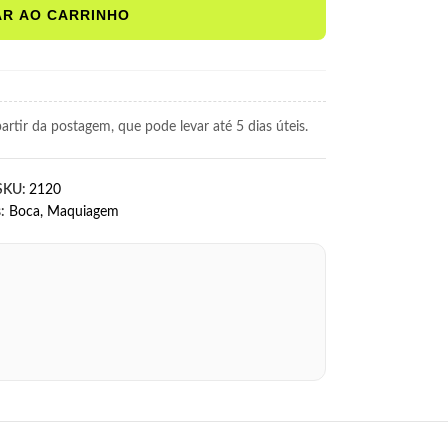
AR AO CARRINHO
rtir da postagem, que pode levar até 5 dias úteis.
SKU:
2120
:
Boca
,
Maquiagem