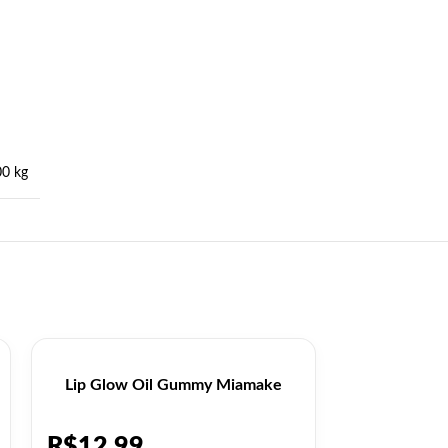
00 kg
Lip Glow Oil Gummy Miamake
Lip Oil Bom
R$
12,99
R$
9,99