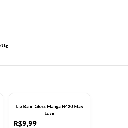
00 kg
Lip Balm Gloss Manga N420 Max
Lip Balm Gl
Love
421 Glo
R$
9,99
R$
9,99