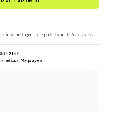
AR AO CARRINHO
rtir da postagem, que pode levar até 5 dias úteis.
SKU:
2147
osméticos
,
Maquiagem