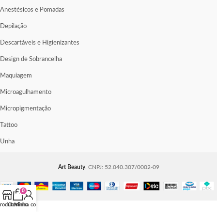
Anestésicos e Pomadas
Depilação
Descartáveis e Higienizantes
Design de Sobrancelha
Maquiagem
Microagulhamento
Micropigmentação
Tattoo
Unha
Art Beauty
. CNPJ: 52.040.307/0002-09
0
rodutos
Carrinho
Minha conta