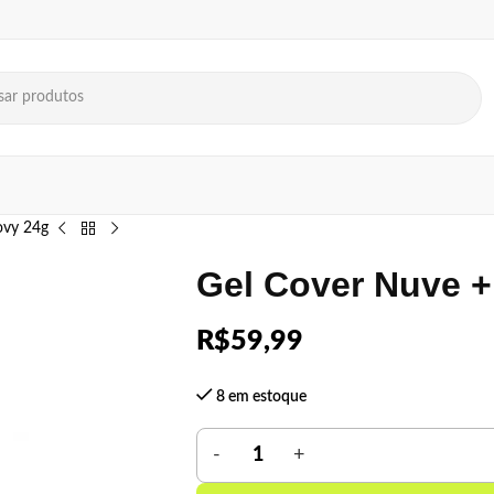
ovy 24g
Gel Cover Nuve +
R$
59,99
8 em estoque