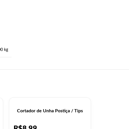
00 kg
Cortador de Unha Postiça / Tips
Kit Pincéis 
R$
8,99
R$
6,99