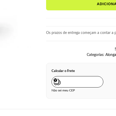
ADICION
Os prazos de entrega começam a contar a pa
Categorias:
Along
Calcular o Frete
Não sei meu CEP