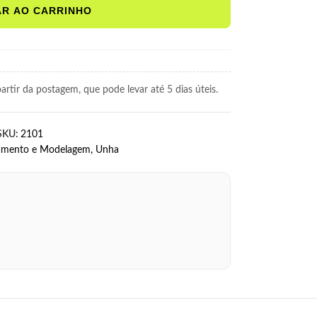
AR AO CARRINHO
rtir da postagem, que pode levar até 5 dias úteis.
SKU:
2101
amento e Modelagem
,
Unha