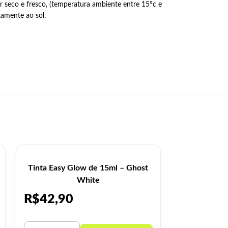
 seco e fresco, (temperatura ambiente entre 15ºc e
tamente ao sol.
Tinta Easy Glow de 15ml – Ghost
Tinta Elec
White
R$
42,90
R$
42,9