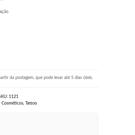
tação
rtir da postagem, que pode levar até 5 dias úteis.
SKU:
1121
:
Cosméticos
,
Tattoo