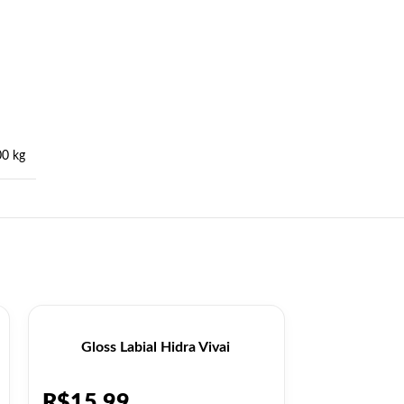
00 kg
Gloss Labial Hidra Vivai
Kit Labial 
R$
15,99
R$
26,9