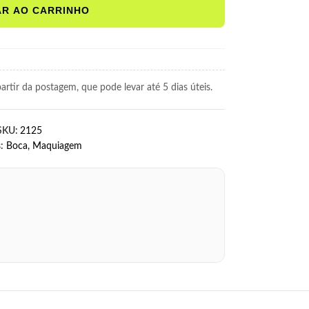
AR AO CARRINHO
rtir da postagem, que pode levar até 5 dias úteis.
SKU:
2125
:
Boca
,
Maquiagem