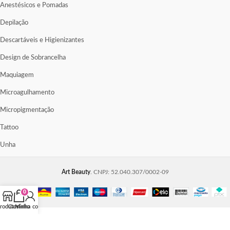
Anestésicos e Pomadas
Depilação
Descartáveis e Higienizantes
Design de Sobrancelha
Maquiagem
Microagulhamento
Micropigmentação
Tattoo
Unha
Art Beauty
. CNPJ: 52.040.307/0002-09
0
rodutos
Carrinho
Minha conta