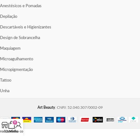
Anestésicos e Pomadas
Depilação
Descartáveis e Higienizantes
Design de Sobrancelha
Maquiagem
Microagulhamento
Micropigmentação
Tattoo
Unha
Art Beauty
. CNPJ: 52.040.307/0002-09
0
rodutos
Carrinho
Minha conta