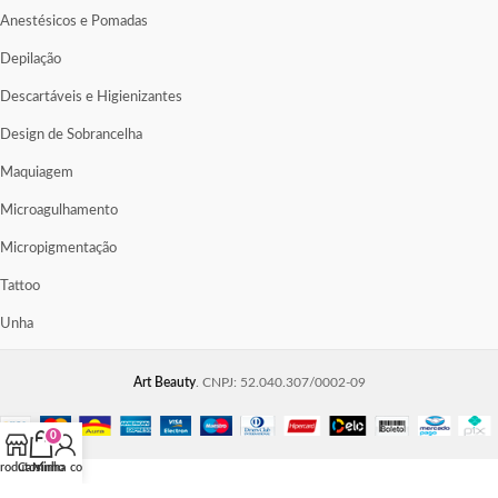
Anestésicos e Pomadas
Depilação
Descartáveis e Higienizantes
Design de Sobrancelha
Maquiagem
Microagulhamento
Micropigmentação
Tattoo
Unha
Art Beauty
. CNPJ: 52.040.307/0002-09
0
rodutos
Carrinho
Minha conta