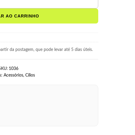
AR AO CARRINHO
rtir da postagem, que pode levar até 5 dias úteis.
SKU:
1036
s:
Acessórios
,
Cílios