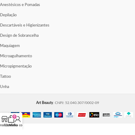
Anestésicos e Pomadas
Depilação
Descartáveis e Higienizantes
Design de Sobrancelha
Maquiagem
Microagulhamento
Micropigmentação
Tattoo
Unha
Art Beauty
. CNPJ: 52.040.307/0002-09
0
rodutos
Carrinho
Minha conta