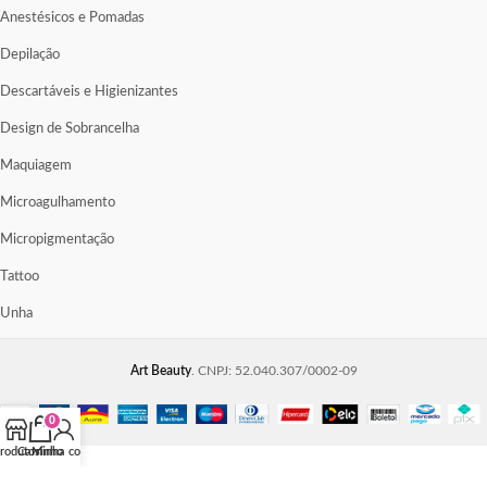
Anestésicos e Pomadas
Depilação
Descartáveis e Higienizantes
Design de Sobrancelha
Maquiagem
Microagulhamento
Micropigmentação
Tattoo
Unha
Art Beauty
. CNPJ: 52.040.307/0002-09
0
rodutos
Carrinho
Minha conta