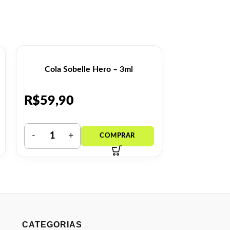
Cola Sobelle Hero – 3ml
Cola So
R$
59,90
R$
59,9
CATEGORIAS