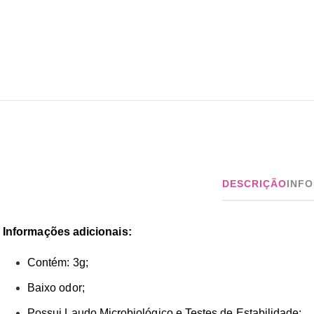
DESCRIÇÃO
INF
Informações adicionais:
Contém: 3g;
Baixo odor;
Possui Laudo Microbiológico e Testes de Estabilidade;