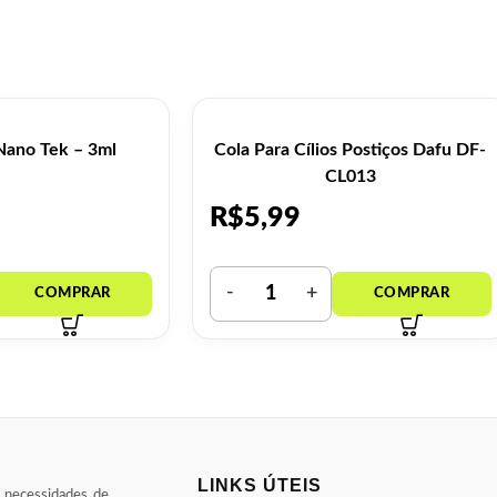
Nano Tek – 3ml
Cola Para Cílios Postiços Dafu DF-
CL013
R$
5,99
LINKS ÚTEIS
s necessidades de