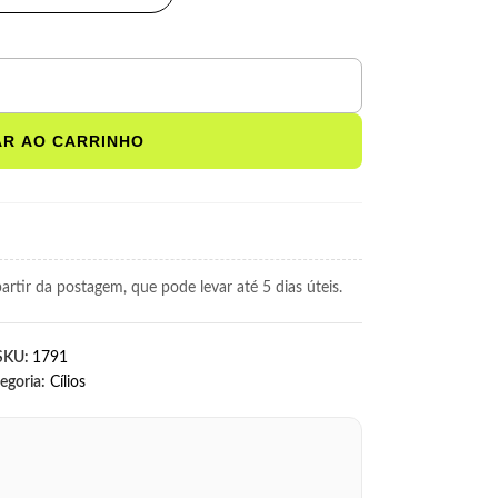
AR AO CARRINHO
rtir da postagem, que pode levar até 5 dias úteis.
SKU:
1791
egoria:
Cílios