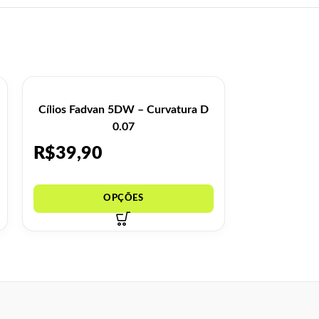
Cílios Fadvan 5DW – Curvatura D
Cílios Fad
0.07
R$
39,90
R$
19,9