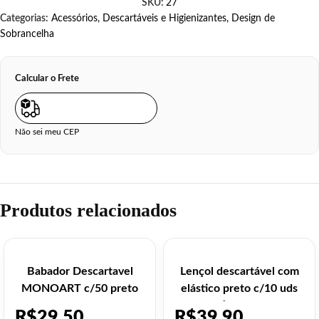
SKU:
27
Categorias:
Acessórios
,
Descartáveis e Higienizantes
,
Design de
Sobrancelha
Calcular o Frete
Não sei meu CEP
Produtos relacionados
Babador Descartavel
Lençol descartável com
MONOART c/50 preto
elástico preto c/10 uds
Ntflex – 16g
R$
29,50
R$
39,90