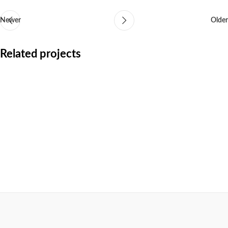
Newer
Older
Related projects
Curso Micropigmentação Iniciante
Cursos